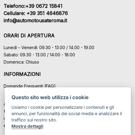
Telefono:+39 0672 15841
Cellulare: +39 351 4646876
info@automotousateroma.it
ORARI DI APERTURA
Lunedì – Venerdì: 09.30 - 13.00 / 14.00 - 19.00
Sabato: 09.30 - 13.00 / 14:00 - 18:00
Domenica: Chiuso
INFORMAZIONI
Domande Frequenti (FAQ)
Questo sito web utilizza i cookie
Auto Moto Usate Roma Srl sede di Marino - Roma, P.IVA: IT
Usiamo i cookie per personalizzare i contenuti e gli
12489131008
annunci, per funzionalità dei social media e analizzare il
Cod. Fisc. ed Iscr. al Registro Imprese di Roma n° 12489131008
traffico sul nostro sito.
© Another site by
Gestionale auto
LabyCar (2026)
Mostra dettagli