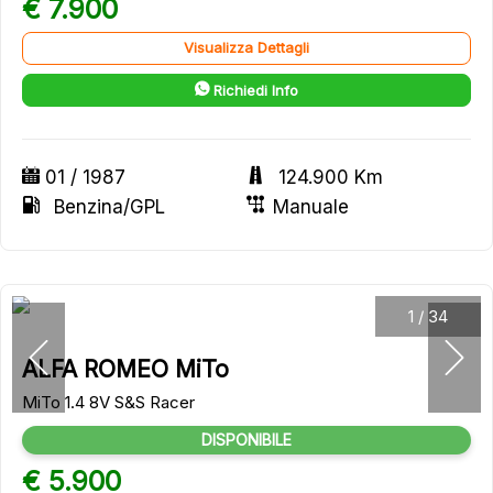
€ 7.900
Visualizza Dettagli
Richiedi Info
01 / 1987
124.900 Km
Benzina/GPL
Manuale
1
/
34
ALFA ROMEO MiTo
MiTo 1.4 8V S&S Racer
DISPONIBILE
€ 5.900