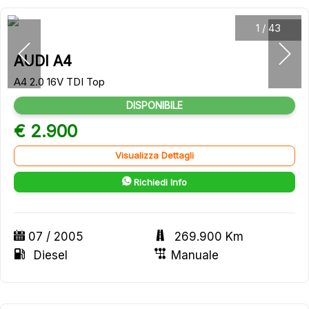
1
/
43
AUDI A4
A4 2.0 16V TDI Top
DISPONIBILE
€ 2.900
Visualizza Dettagli
Richiedi Info
07 / 2005
269.900 Km
Diesel
Manuale