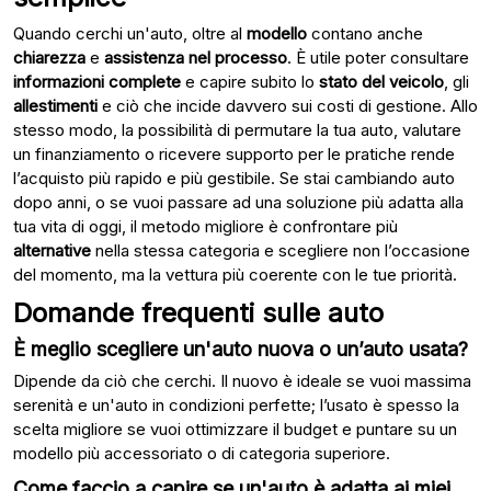
Quando cerchi un'auto, oltre al
modello
contano anche
chiarezza
e
assistenza nel processo
. È utile poter consultare
informazioni complete
e capire subito lo
stato del veicolo
, gli
allestimenti
e ciò che incide davvero sui costi di gestione. Allo
stesso modo, la possibilità di permutare la tua auto, valutare
un finanziamento o ricevere supporto per le pratiche rende
l’acquisto più rapido e più gestibile. Se stai cambiando auto
dopo anni, o se vuoi passare ad una soluzione più adatta alla
tua vita di oggi, il metodo migliore è confrontare più
alternative
nella stessa categoria e scegliere non l’occasione
del momento, ma la vettura più coerente con le tue priorità.
Domande frequenti sulle auto
È meglio scegliere un'auto nuova o un’auto usata?
Dipende da ciò che cerchi. Il nuovo è ideale se vuoi massima
serenità e un'auto in condizioni perfette; l’usato è spesso la
scelta migliore se vuoi ottimizzare il budget e puntare su un
modello più accessoriato o di categoria superiore.
Come faccio a capire se un'auto è adatta ai miei