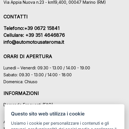
Via Appia Nuova n.23 - km19,400, 00047 Marino (RM)
CONTATTI
Telefono:+39 0672 15841
Cellulare: +39 351 4646876
info@automotousateroma.it
ORARI DI APERTURA
Lunedì – Venerdì: 09.30 - 13.00 / 14.00 - 19.00
Sabato: 09.30 - 13.00 / 14:00 - 18:00
Domenica: Chiuso
INFORMAZIONI
Domande Frequenti (FAQ)
Questo sito web utilizza i cookie
Auto Moto Usate Roma Srl sede di Marino - Roma, P.IVA: IT
Usiamo i cookie per personalizzare i contenuti e gli
12489131008