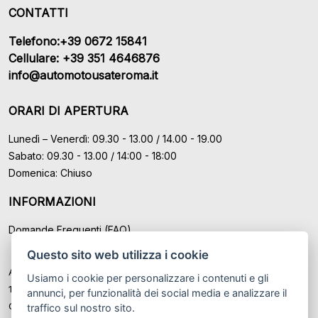
CONTATTI
Telefono:+39 0672 15841
Cellulare: +39 351 4646876
info@automotousateroma.it
ORARI DI APERTURA
Lunedì – Venerdì: 09.30 - 13.00 / 14.00 - 19.00
Sabato: 09.30 - 13.00 / 14:00 - 18:00
Domenica: Chiuso
INFORMAZIONI
Domande Frequenti (FAQ)
Questo sito web utilizza i cookie
Auto Moto Usate Roma Srl sede di Marino - Roma, P.IVA: IT
Usiamo i cookie per personalizzare i contenuti e gli
12489131008
annunci, per funzionalità dei social media e analizzare il
Cod. Fisc. ed Iscr. al Registro Imprese di Roma n° 12489131008
traffico sul nostro sito.