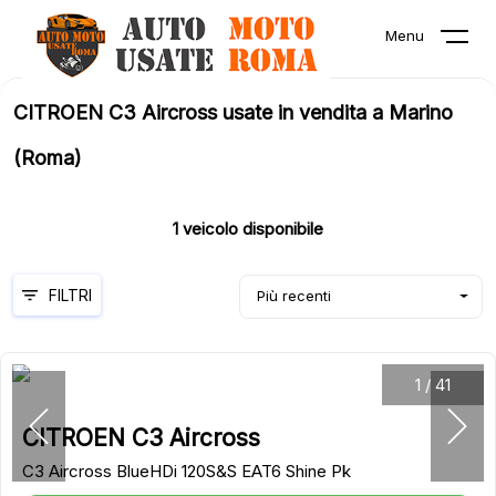
Menu
CITROEN C3 Aircross usate in vendita a Marino
(Roma)
1
veicolo disponibile
FILTRI
Più recenti
1
/
41
CITROEN C3 Aircross
C3 Aircross BlueHDi 120S&S EAT6 Shine Pk