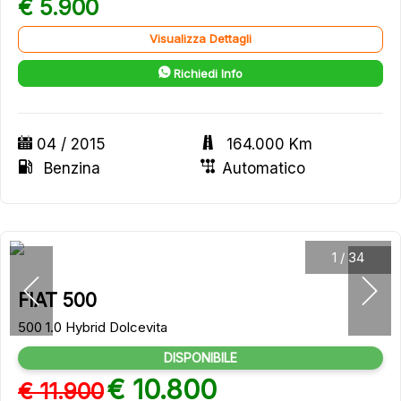
€ 5.900
Visualizza Dettagli
Richiedi Info
04 / 2015
164.000 Km
Benzina
Automatico
1
/
34
FIAT 500
500 1.0 Hybrid Dolcevita
DISPONIBILE
€ 10.800
€ 11.900