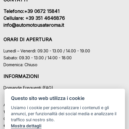
Telefono:+39 0672 15841
Cellulare: +39 351 4646876
info@automotousateroma.it
ORARI DI APERTURA
Lunedì – Venerdì: 09.30 - 13.00 / 14.00 - 19.00
Sabato: 09.30 - 13.00 / 14:00 - 18:00
Domenica: Chiuso
INFORMAZIONI
Domande Frequenti (FAQ)
Questo sito web utilizza i cookie
Auto Moto Usate Roma Srl sede di Marino - Roma, P.IVA: IT
Usiamo i cookie per personalizzare i contenuti e gli
12489131008
annunci, per funzionalità dei social media e analizzare il
Cod. Fisc. ed Iscr. al Registro Imprese di Roma n° 12489131008
traffico sul nostro sito.
Mostra dettagli
© Another site by
Gestionale auto
LabyCar (2026)