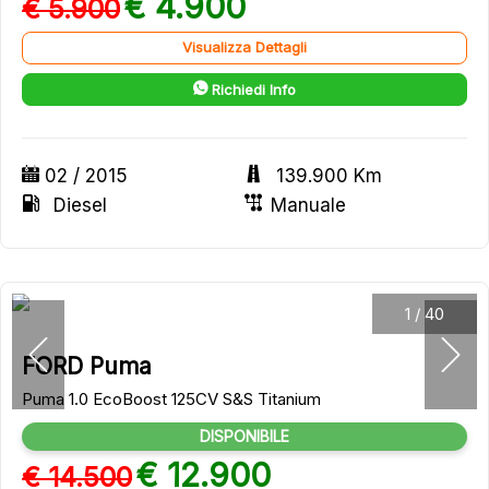
€ 4.900
€ 5.900
Visualizza Dettagli
Richiedi Info
02 / 2015
139.900 Km
Diesel
Manuale
1
/
40
FORD Puma
Puma 1.0 EcoBoost 125CV S&S Titanium
DISPONIBILE
€ 12.900
€ 14.500