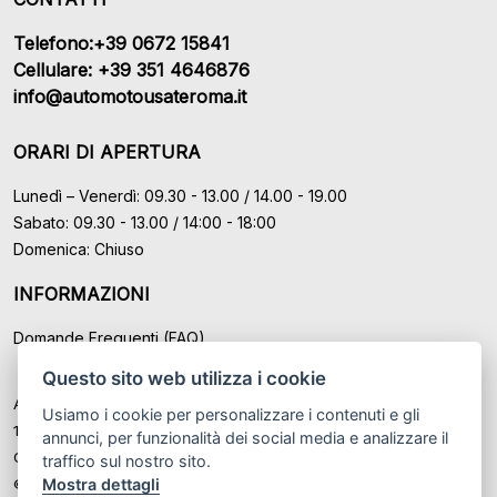
Telefono:+39 0672 15841
Cellulare: +39 351 4646876
info@automotousateroma.it
ORARI DI APERTURA
Lunedì – Venerdì: 09.30 - 13.00 / 14.00 - 19.00
Sabato: 09.30 - 13.00 / 14:00 - 18:00
Domenica: Chiuso
INFORMAZIONI
Domande Frequenti (FAQ)
Questo sito web utilizza i cookie
Auto Moto Usate Roma Srl sede di Marino - Roma, P.IVA: IT
Usiamo i cookie per personalizzare i contenuti e gli
12489131008
annunci, per funzionalità dei social media e analizzare il
Cod. Fisc. ed Iscr. al Registro Imprese di Roma n° 12489131008
traffico sul nostro sito.
Mostra dettagli
© Another site by
Gestionale auto
LabyCar (2026)