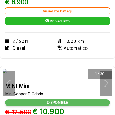
€ 8.900
Visualizza Dettagli
Richiedi Info
12 / 2011
1.000 Km
Diesel
Automatico
1
/
39
MINI Mini
Mini Cooper D Cabrio
DISPONIBILE
€ 10.900
€ 12.500