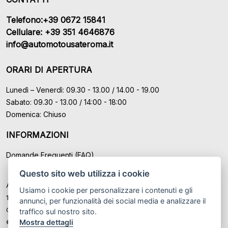
Telefono:+39 0672 15841
Cellulare: +39 351 4646876
info@automotousateroma.it
ORARI DI APERTURA
Lunedì – Venerdì: 09.30 - 13.00 / 14.00 - 19.00
Sabato: 09.30 - 13.00 / 14:00 - 18:00
Domenica: Chiuso
INFORMAZIONI
Domande Frequenti (FAQ)
Questo sito web utilizza i cookie
Auto Moto Usate Roma Srl sede di Marino - Roma, P.IVA: IT
Usiamo i cookie per personalizzare i contenuti e gli
12489131008
annunci, per funzionalità dei social media e analizzare il
Cod. Fisc. ed Iscr. al Registro Imprese di Roma n° 12489131008
traffico sul nostro sito.
Mostra dettagli
© Another site by
Gestionale auto
LabyCar (2026)