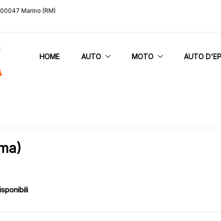
, 00047 Marino (RM)
HOME
AUTO
MOTO
AUTO D'E
oma)
isponibili