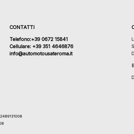
CONTATTI
Telefono:+39 0672 15841
L
Cellulare: +39 351 4646876
S
info@automotousateroma.it
D
D
 12489131008
008