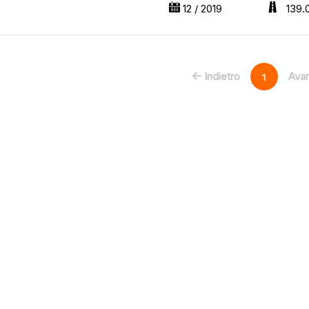
12 / 2019
139.
Indietro
Avan
1