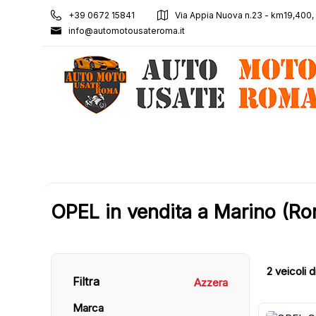
+39 0672 15841
Via Appia Nuova n.23 - km19,400
info@automotousateroma.it
OPEL in vendita a Marino (R
2
veicoli d
Filtra
Azzera
Marca