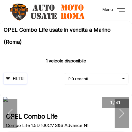
Menu
OPEL Combo Life usate in vendita a Marino
(Roma)
1
veicolo disponibile
FILTRI
Più recenti
1
/
41
OPEL Combo Life
Combo Life 1.5D 100CV S&S Advance N1