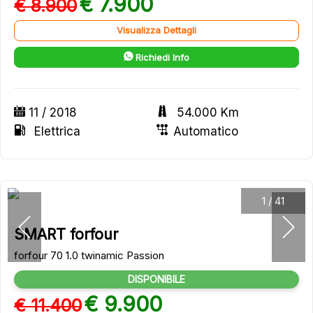
€ 7.900
€ 8.900
Visualizza Dettagli
Richiedi Info
11 / 2018
54.000 Km
Elettrica
Automatico
1
/
41
SMART forfour
forfour 70 1.0 twinamic Passion
DISPONIBILE
€ 9.900
€ 11.400