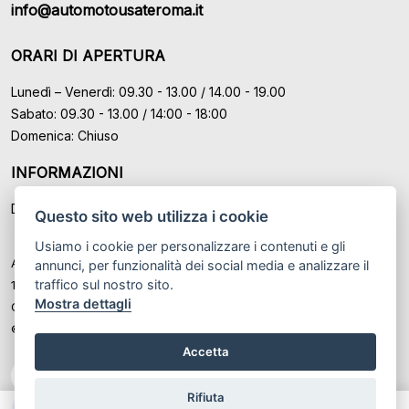
info@automotousateroma.it
ORARI DI APERTURA
Lunedì – Venerdì: 09.30 - 13.00 / 14.00 - 19.00
Sabato: 09.30 - 13.00 / 14:00 - 18:00
Domenica: Chiuso
INFORMAZIONI
Domande Frequenti (FAQ)
Questo sito web utilizza i cookie
Usiamo i cookie per personalizzare i contenuti e gli
Auto Moto Usate Roma Srl sede di Marino - Roma, P.IVA: IT
annunci, per funzionalità dei social media e analizzare il
traffico sul nostro sito.
12489131008
Mostra dettagli
Cod. Fisc. ed Iscr. al Registro Imprese di Roma n° 12489131008
© Another site by
Gestionale auto
LabyCar (2026)
Accetta
Rifiuta