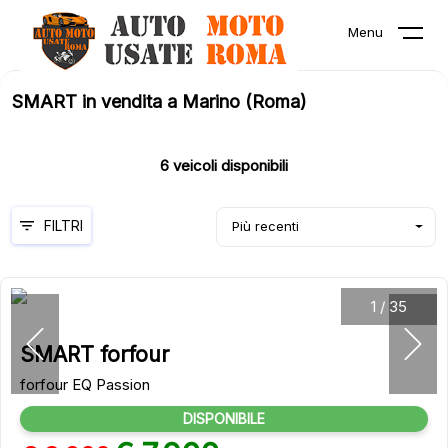
Menu
SMART in vendita a Marino (Roma)
6
veicoli disponibili
FILTRI
Più recenti
1
/
35
SMART forfour
forfour EQ Passion
DISPONIBILE