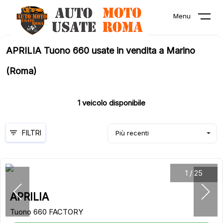
Menu
APRILIA Tuono 660 usate in vendita a Marino
(Roma)
1
veicolo disponibile
FILTRI
Più recenti
1
/
25
APRILIA
Tuono 660 FACTORY