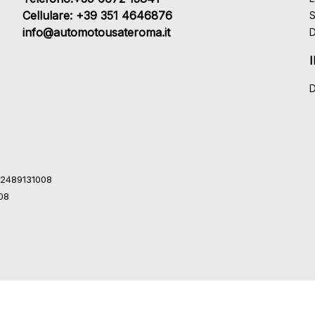
Cellulare: +39 351 4646876
S
info@automotousateroma.it
D
D
 12489131008
008