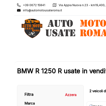
+39 0672 15841
Via Appia Nuova n.23 - km19,400
info@automotousateroma.it
BMW R 1250 R usate in vendi
2
veicoli d
Filtra
Azzera
Marca