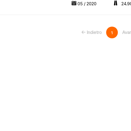
05 / 2020
24.9
Indietro
Avan
1