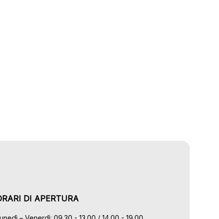
ORARI DI APERTURA
unedì – Venerdì: 09.30 - 13.00 / 14.00 - 19.00