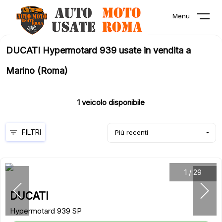
Menu
DUCATI Hypermotard 939 usate in vendita a
Marino (Roma)
1
veicolo disponibile
FILTRI
Più recenti
1
/
29
DUCATI
Hypermotard 939 SP