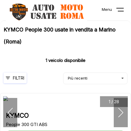
Menu
KYMCO People 300 usate in vendita a Marino
(Roma)
1
veicolo disponibile
FILTRI
Più recenti
1
/
28
KYMCO
People 300 GTI ABS