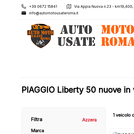
+39 0672 15841
Via Appia Nuova n.23 - km19,400
info@automotousateroma.it
PIAGGIO Liberty 50 nuove in 
1
veicolo d
Filtra
Azzera
Marca