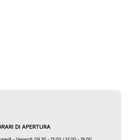
ORARI DI APERTURA
unedì – Venerdì: 09.30 - 13.00 / 14.00 - 19.00