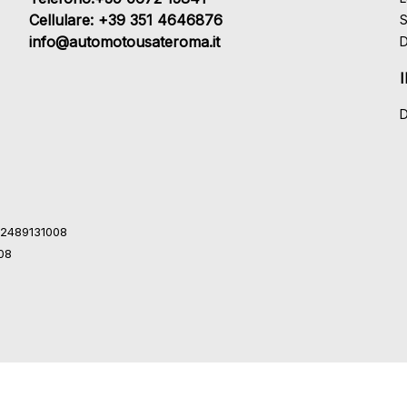
Cellulare: +39 351 4646876
S
info@automotousateroma.it
D
D
 12489131008
008