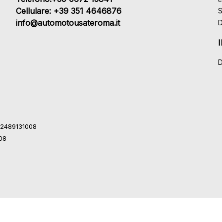
Cellulare: +39 351 4646876
S
info@automotousateroma.it
D
D
 12489131008
008