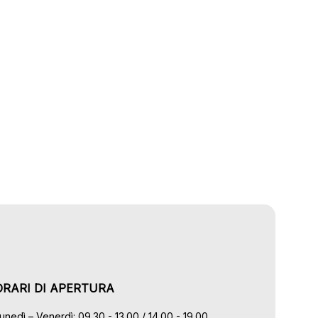
ORARI DI APERTURA
unedì – Venerdì: 09.30 - 13.00 / 14.00 - 19.00