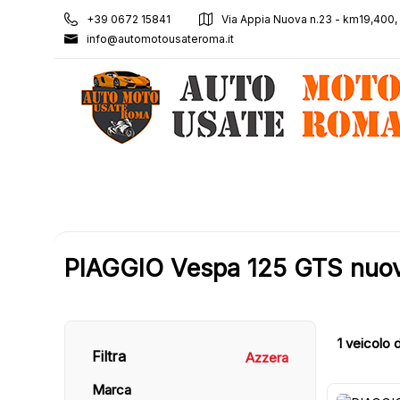
+39 0672 15841
Via Appia Nuova n.23 - km19,400
info@automotousateroma.it
PIAGGIO Vespa 125 GTS nuove
1
veicolo d
Filtra
Azzera
Marca