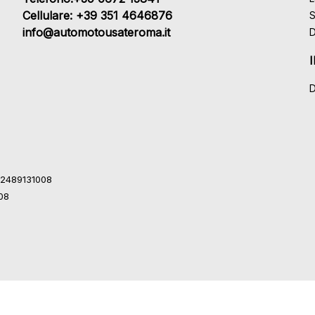
Cellulare: +39 351 4646876
S
info@automotousateroma.it
D
D
 12489131008
008