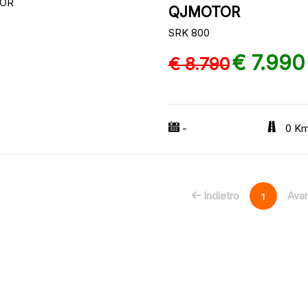
QJMOTOR
SRK 800
€ 7.990
€ 8.790
-
0 K
Indietro
Avan
1