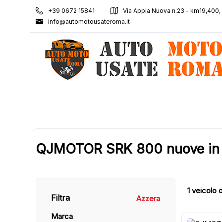
+39 0672 15841
Via Appia Nuova n.23 - km19,400
info@automotousateroma.it
QJMOTOR SRK 800 nuove in v
1
veicolo d
Filtra
Azzera
Marca