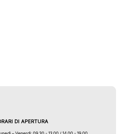
ORARI DI APERTURA
unedì – Venerdì: 09.30 - 13.00 / 14.00 - 19.00