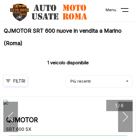
Menu
QJMOTOR SRT 600 nuove in vendita a Marino
(Roma)
1
veicolo disponibile
FILTRI
Più recenti
1
/
6
QJMOTOR
SRT 600 SX