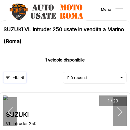
Menu
SUZUKI VL Intruder 250 usate in vendita a Marino
(Roma)
1
veicolo disponibile
FILTRI
Più recenti
1
/
29
SUZUKI
VL Intruder 250