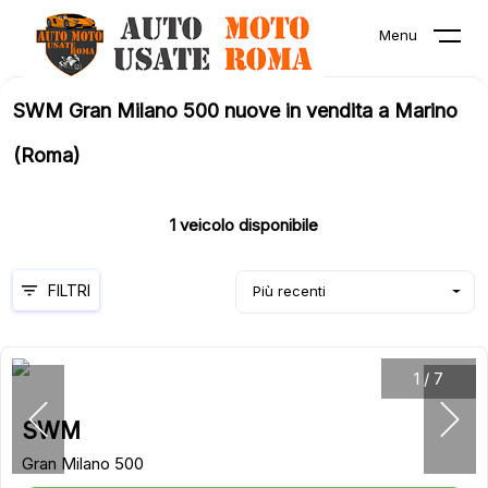
Menu
SWM Gran Milano 500 nuove in vendita a Marino
(Roma)
1
veicolo disponibile
FILTRI
Più recenti
1
/
7
SWM
Gran Milano 500