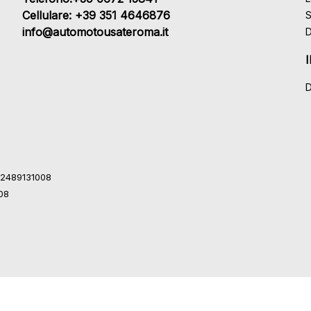
Cellulare: +39 351 4646876
S
info@automotousateroma.it
D
D
 12489131008
008