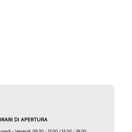
ORARI DI APERTURA
unedì – Venerdì: 09.30 - 13.00 / 14.00 - 19.00