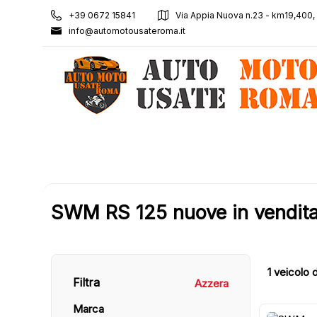
+39 0672 15841
Via Appia Nuova n.23 - km19,400
info@automotousateroma.it
SWM RS 125 nuove in vendita
1
veicolo d
Filtra
Azzera
Marca