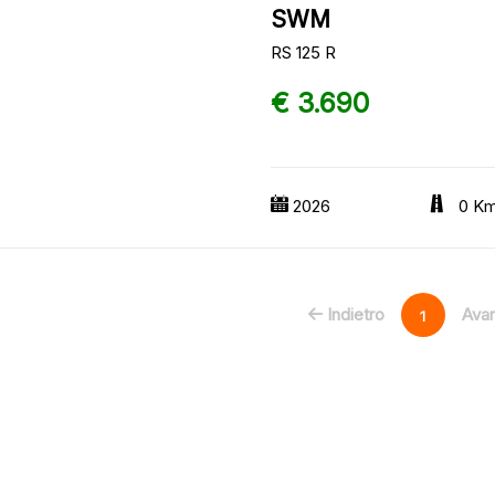
SWM
RS 125 R
€ 3.690
2026
0 K
Indietro
Avan
1