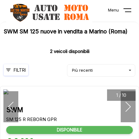
Menu
SWM SM 125 nuove in vendita a Marino (Roma)
2
veicoli disponibili
FILTRI
Più recenti
1
/
10
SWM
SM 125 R REBORN GPR
DISPONIBILE