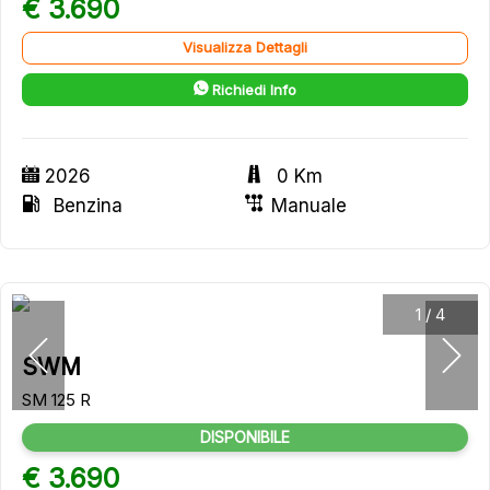
€ 3.690
Visualizza Dettagli
Richiedi Info
2026
0 Km
Benzina
Manuale
1
/
4
SWM
SM 125 R
DISPONIBILE
€ 3.690