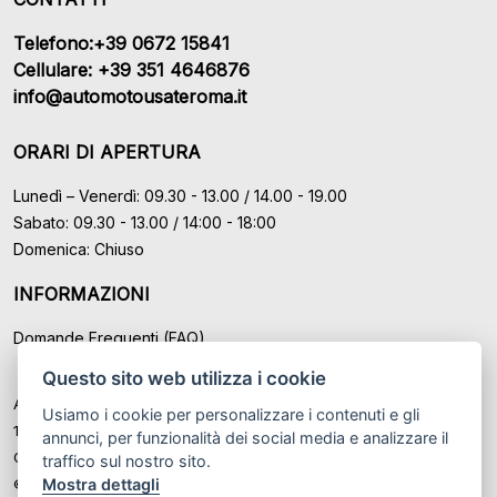
Telefono:+39 0672 15841
Cellulare: +39 351 4646876
info@automotousateroma.it
ORARI DI APERTURA
Lunedì – Venerdì: 09.30 - 13.00 / 14.00 - 19.00
Sabato: 09.30 - 13.00 / 14:00 - 18:00
Domenica: Chiuso
INFORMAZIONI
Domande Frequenti (FAQ)
Questo sito web utilizza i cookie
Auto Moto Usate Roma Srl sede di Marino - Roma, P.IVA: IT
Usiamo i cookie per personalizzare i contenuti e gli
12489131008
annunci, per funzionalità dei social media e analizzare il
Cod. Fisc. ed Iscr. al Registro Imprese di Roma n° 12489131008
traffico sul nostro sito.
Mostra dettagli
© Another site by
Gestionale auto
LabyCar (2026)