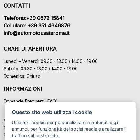
CONTATTI
Telefono:+39 0672 15841
Cellulare: +39 351 4646876
info@automotousateroma.it
ORARI DI APERTURA
Lunedì – Venerdì: 09.30 - 13.00 / 14.00 - 19.00
Sabato: 09.30 - 13.00 / 14:00 - 18:00
Domenica: Chiuso
INFORMAZIONI
Domande Frequenti (FAQ)
Questo sito web utilizza i cookie
Auto Moto Usate Roma Srl sede di Marino - Roma, P.IVA: IT
Usiamo i cookie per personalizzare i contenuti e gli
12489131008
annunci, per funzionalità dei social media e analizzare il
Cod. Fisc. ed Iscr. al Registro Imprese di Roma n° 12489131008
traffico sul nostro sito.