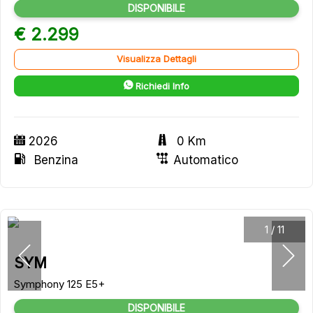
DISPONIBILE
€ 2.299
Visualizza Dettagli
Richiedi Info
2026
0 Km
Benzina
Automatico
1
/
11
SYM
Symphony 125 E5+
DISPONIBILE