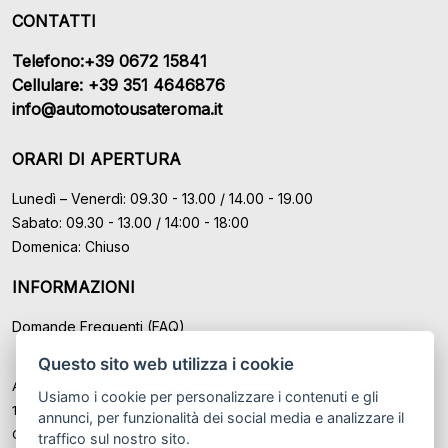
CONTATTI
Telefono:+39 0672 15841
Cellulare: +39 351 4646876
info@automotousateroma.it
ORARI DI APERTURA
Lunedì – Venerdì: 09.30 - 13.00 / 14.00 - 19.00
Sabato: 09.30 - 13.00 / 14:00 - 18:00
Domenica: Chiuso
INFORMAZIONI
Domande Frequenti (FAQ)
Questo sito web utilizza i cookie
Auto Moto Usate Roma Srl sede di Marino - Roma, P.IVA: IT
Usiamo i cookie per personalizzare i contenuti e gli
12489131008
annunci, per funzionalità dei social media e analizzare il
Cod. Fisc. ed Iscr. al Registro Imprese di Roma n° 12489131008
traffico sul nostro sito.