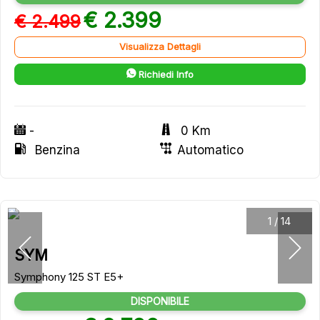
€ 2.399
€ 2.499
Visualizza Dettagli
Richiedi Info
-
0 Km
Benzina
Automatico
1
/
14
SYM
Symphony 125 ST E5+
DISPONIBILE