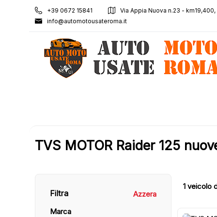
+39 0672 15841
Via Appia Nuova n.23 - km19,400
info@automotousateroma.it
TVS MOTOR Raider 125 nuove 
1
veicolo d
Filtra
Azzera
Marca