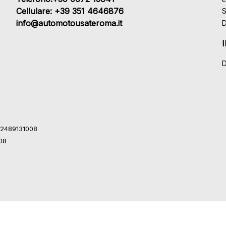
Cellulare: +39 351 4646876
S
info@automotousateroma.it
D
D
 12489131008
008