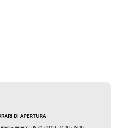
ORARI DI APERTURA
unedì – Venerdì: 09.30 - 13.00 / 14.00 - 19.00