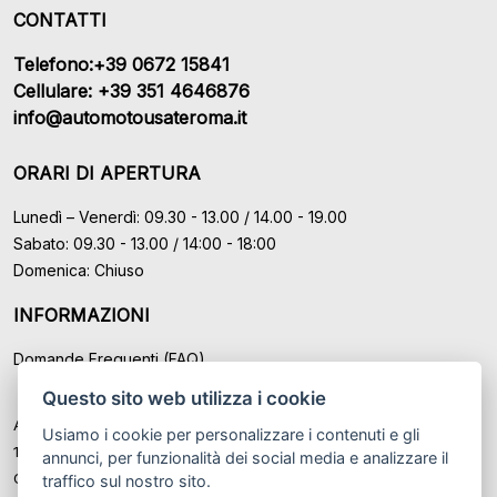
CONTATTI
Telefono:+39 0672 15841
Cellulare: +39 351 4646876
info@automotousateroma.it
ORARI DI APERTURA
Lunedì – Venerdì: 09.30 - 13.00 / 14.00 - 19.00
Sabato: 09.30 - 13.00 / 14:00 - 18:00
Domenica: Chiuso
INFORMAZIONI
Domande Frequenti (FAQ)
Questo sito web utilizza i cookie
Auto Moto Usate Roma Srl sede di Marino - Roma, P.IVA: IT
Usiamo i cookie per personalizzare i contenuti e gli
12489131008
annunci, per funzionalità dei social media e analizzare il
Cod. Fisc. ed Iscr. al Registro Imprese di Roma n° 12489131008
traffico sul nostro sito.