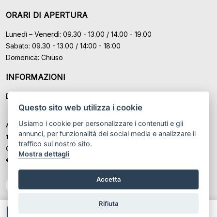
ORARI DI APERTURA
Lunedì – Venerdì: 09.30 - 13.00 / 14.00 - 19.00
Sabato: 09.30 - 13.00 / 14:00 - 18:00
Domenica: Chiuso
INFORMAZIONI
Domande Frequenti (FAQ)
Questo sito web utilizza i cookie
Usiamo i cookie per personalizzare i contenuti e gli
Auto Moto Usate Roma Srl sede di Marino - Roma, P.IVA: IT
annunci, per funzionalità dei social media e analizzare il
12489131008
traffico sul nostro sito.
Cod. Fisc. ed Iscr. al Registro Imprese di Roma n° 12489131008
Mostra dettagli
© Another site by
Gestionale auto
LabyCar (2026)
Accetta
Rifiuta
Chiama
Whatsapp
Contatta