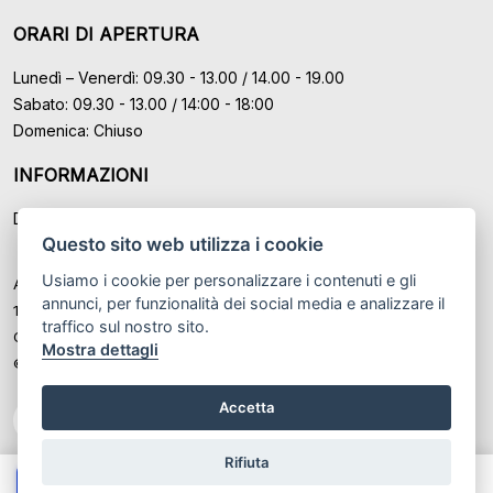
ORARI DI APERTURA
Lunedì – Venerdì: 09.30 - 13.00 / 14.00 - 19.00
Sabato: 09.30 - 13.00 / 14:00 - 18:00
Domenica: Chiuso
INFORMAZIONI
Domande Frequenti (FAQ)
Questo sito web utilizza i cookie
Usiamo i cookie per personalizzare i contenuti e gli
Auto Moto Usate Roma Srl sede di Marino - Roma, P.IVA: IT
annunci, per funzionalità dei social media e analizzare il
12489131008
traffico sul nostro sito.
Cod. Fisc. ed Iscr. al Registro Imprese di Roma n° 12489131008
Mostra dettagli
© Another site by
Gestionale auto
LabyCar (2026)
Accetta
Rifiuta
Chiama
Whatsapp
Contatta