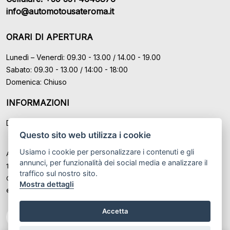
info@automotousateroma.it
ORARI DI APERTURA
Lunedì – Venerdì: 09.30 - 13.00 / 14.00 - 19.00
Sabato: 09.30 - 13.00 / 14:00 - 18:00
Domenica: Chiuso
INFORMAZIONI
Domande Frequenti (FAQ)
Questo sito web utilizza i cookie
Usiamo i cookie per personalizzare i contenuti e gli
Auto Moto Usate Roma Srl sede di Marino - Roma, P.IVA: IT
annunci, per funzionalità dei social media e analizzare il
12489131008
traffico sul nostro sito.
Cod. Fisc. ed Iscr. al Registro Imprese di Roma n° 12489131008
Mostra dettagli
© Another site by
Gestionale auto
LabyCar (2026)
Accetta