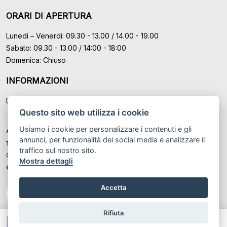
ORARI DI APERTURA
Lunedì – Venerdì: 09.30 - 13.00 / 14.00 - 19.00
Sabato: 09.30 - 13.00 / 14:00 - 18:00
Domenica: Chiuso
INFORMAZIONI
Domande Frequenti (FAQ)
Questo sito web utilizza i cookie
Usiamo i cookie per personalizzare i contenuti e gli
Auto Moto Usate Roma Srl sede di Marino - Roma, P.IVA: IT
annunci, per funzionalità dei social media e analizzare il
12489131008
traffico sul nostro sito.
Cod. Fisc. ed Iscr. al Registro Imprese di Roma n° 12489131008
Mostra dettagli
© Another site by
Gestionale auto
LabyCar (2026)
Accetta
Rifiuta
Chiama
Whatsapp
Contatta