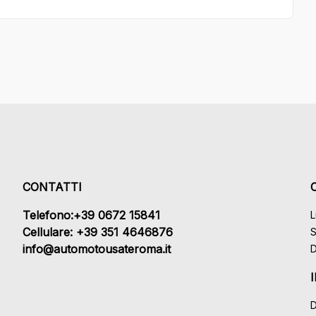
CONTATTI
Telefono:+39 0672 15841
L
Cellulare: +39 351 4646876
S
info@automotousateroma.it
D
D