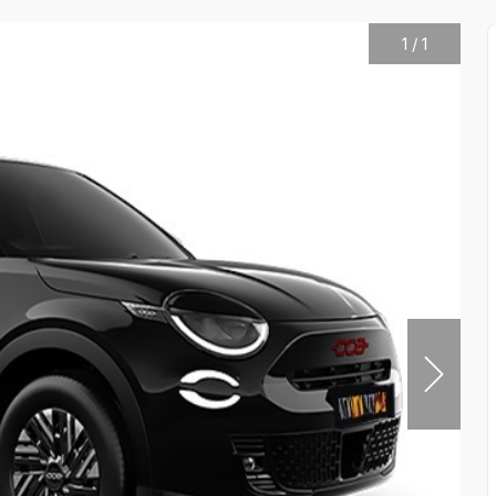
1
/
1