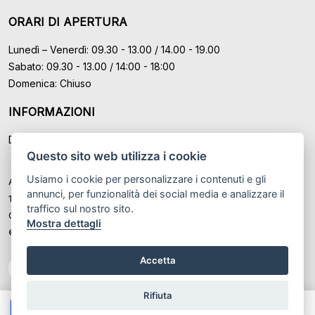
ORARI DI APERTURA
Lunedì – Venerdì: 09.30 - 13.00 / 14.00 - 19.00
Sabato: 09.30 - 13.00 / 14:00 - 18:00
Domenica: Chiuso
INFORMAZIONI
Domande Frequenti (FAQ)
Questo sito web utilizza i cookie
Usiamo i cookie per personalizzare i contenuti e gli
Auto Moto Usate Roma Srl sede di Marino - Roma, P.IVA: IT
annunci, per funzionalità dei social media e analizzare il
12489131008
traffico sul nostro sito.
Cod. Fisc. ed Iscr. al Registro Imprese di Roma n° 12489131008
Mostra dettagli
© Another site by
Gestionale auto
LabyCar (2026)
Accetta
Rifiuta
Chiama
Whatsapp
Contatta