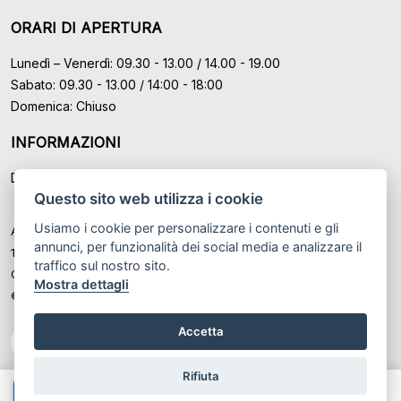
ORARI DI APERTURA
Lunedì – Venerdì: 09.30 - 13.00 / 14.00 - 19.00
Sabato: 09.30 - 13.00 / 14:00 - 18:00
Domenica: Chiuso
INFORMAZIONI
Domande Frequenti (FAQ)
Questo sito web utilizza i cookie
Usiamo i cookie per personalizzare i contenuti e gli
Auto Moto Usate Roma Srl sede di Marino - Roma, P.IVA: IT
annunci, per funzionalità dei social media e analizzare il
12489131008
traffico sul nostro sito.
Cod. Fisc. ed Iscr. al Registro Imprese di Roma n° 12489131008
Mostra dettagli
© Another site by
Gestionale auto
LabyCar (2026)
Accetta
Rifiuta
Chiama
Whatsapp
Contatta