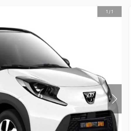
1
/
1