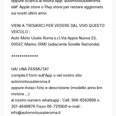
oppure scarica la nostra App: automotousateroma
dall' Apple store o Play store per restare aggiornato
sui nostri ultimi arrivi.
VIENI A TROVARCI PER VEDERE DAL VIVO QUESTO
VEICOLO :
Auto Moto Usate Roma s.r.l.Via Appia Nuova 23,
00047, Marino (RM) (adiacente Sorelle Ramonda)
*************
HAI UNA PERMUTA?
compila il form sull'App o nel nostro sito
automotousateroma.it
oppure inviaci foto e descrizione (modello anno km
motore ...)
al nostro numero whatsapp : Cell. 366-6562866 o
351-4646876 Fisso 06-7215841 e-mail :
info@automotousateroma.it