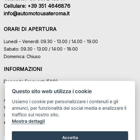
Cellulare: +39 351 4646876
info@automotousateroma.it
ORARI DI APERTURA
Lunedì – Venerdì: 09.30 - 13.00 / 14.00 - 19.00
Sabato: 09.30 - 13.00 / 14:00 - 18:00
Domenica: Chiuso
INFORMAZIONI
Domande Frequenti (FAQ)
Questo sito web utilizza i cookie
Auto Moto Usate Roma Srl sede di Marino - Roma, P.IVA: IT
Usiamo i cookie per personalizzare i contenuti e gli
12489131008
annunci, per funzionalità dei social media e analizzare il
traffico sul nostro sito.
Cod. Fisc. ed Iscr. al Registro Imprese di Roma n° 12489131008
Mostra dettagli
© Another site by
Gestionale auto
LabyCar (2026)
Accetta