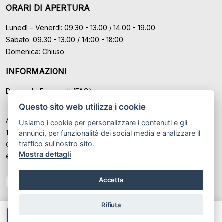
ORARI DI APERTURA
Lunedì – Venerdì: 09.30 - 13.00 / 14.00 - 19.00
Sabato: 09.30 - 13.00 / 14:00 - 18:00
Domenica: Chiuso
INFORMAZIONI
Domande Frequenti (FAQ)
Questo sito web utilizza i cookie
Auto Moto Usate Roma Srl sede di Marino - Roma, P.IVA: IT
Usiamo i cookie per personalizzare i contenuti e gli
12489131008
annunci, per funzionalità dei social media e analizzare il
traffico sul nostro sito.
Cod. Fisc. ed Iscr. al Registro Imprese di Roma n° 12489131008
Mostra dettagli
© Another site by
Gestionale auto
LabyCar (2026)
Accetta
Rifiuta
Chiama
Whatsapp
Contatta