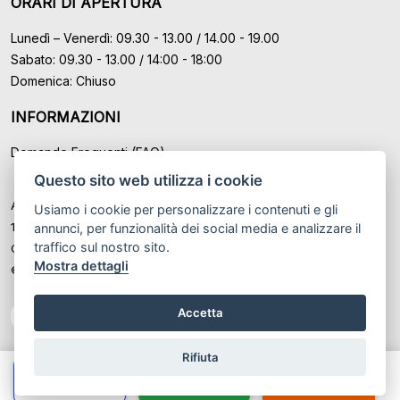
ORARI DI APERTURA
Lunedì – Venerdì: 09.30 - 13.00 / 14.00 - 19.00
Sabato: 09.30 - 13.00 / 14:00 - 18:00
Domenica: Chiuso
INFORMAZIONI
Domande Frequenti (FAQ)
Questo sito web utilizza i cookie
Auto Moto Usate Roma Srl sede di Marino - Roma, P.IVA: IT
Usiamo i cookie per personalizzare i contenuti e gli
12489131008
annunci, per funzionalità dei social media e analizzare il
traffico sul nostro sito.
Cod. Fisc. ed Iscr. al Registro Imprese di Roma n° 12489131008
Mostra dettagli
© Another site by
Gestionale auto
LabyCar (2026)
Accetta
Rifiuta
Chiama
Whatsapp
Contatta