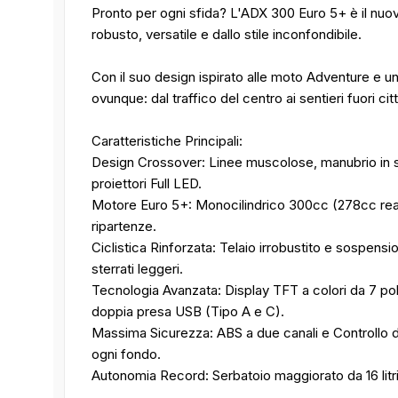
Pronto per ogni sfida? L'ADX 300 Euro 5+ è il nuov
robusto, versatile e dallo stile inconfondibile.
Con il suo design ispirato alle moto Adventure e un
ovunque: dal traffico del centro ai sentieri fuori citt
Caratteristiche Principali:
Design Crossover: Linee muscolose, manubrio in stil
proiettori Full LED.
Motore Euro 5+: Monocilindrico 300cc (278cc reali
ripartenze.
Ciclistica Rinforzata: Telaio irrobustito e sospens
sterrati leggeri.
Tecnologia Avanzata: Display TFT a colori da 7 pol
doppia presa USB (Tipo A e C).
Massima Sicurezza: ABS a due canali e Controllo di
ogni fondo.
Autonomia Record: Serbatoio maggiorato da 16 litri