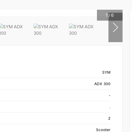
1
/
6
SYM
ADX 300
-
.
2
Scooter