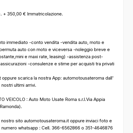
c. + 350,00 € Immatricolazione.
to immediato -conto vendita -vendita auto, moto e
a -permuta auto con moto e viceversa -noleggio breve e
ostante,mini e maxi rate, leasing) -assistenza post-
-assicurazioni -consulenze e stime per acquisti tra privati
it oppure scarica la nostra App: automotousateroma dall'
ostri ultimi arrivi.
VEICOLO : Auto Moto Usate Roma s.r.l.Via Appia
e Ramonda).
nostro sito automotousateroma.it oppure inviaci foto e
tro numero whatsapp : Cell. 366-6562866 o 351-4646876