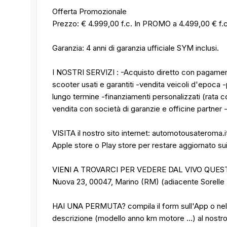
Offerta Promozionale
Prezzo: € 4.999,00 f.c. In PROMO a 4.499,00 € f.
Garanzia: 4 anni di garanzia ufficiale SYM inclusi.
I NOSTRI SERVIZI : -Acquisto diretto con pagamen
scooter usati e garantiti -vendita veicoli d'epoc
lungo termine -finanziamenti personalizzati (rata c
vendita con società di garanzie e officine partner 
VISITA il nostro sito internet: automotousateroma.
Apple store o Play store per restare aggiornato sui n
VIENI A TROVARCI PER VEDERE DAL VIVO QUESTO 
Nuova 23, 00047, Marino (RM) (adiacente Sorell
HAI UNA PERMUTA? compila il form sull'App o nel 
descrizione (modello anno km motore ...) al nos