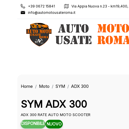
+39 0672 15841
Via Appia Nuova n.23 - km19,400
info@automotousateroma.it
Home
Moto
SYM
ADX 300
SYM ADX 300
ADX 300 RATE AUTO MOTO SCOOTER
DISPONIBILE
NUOVO