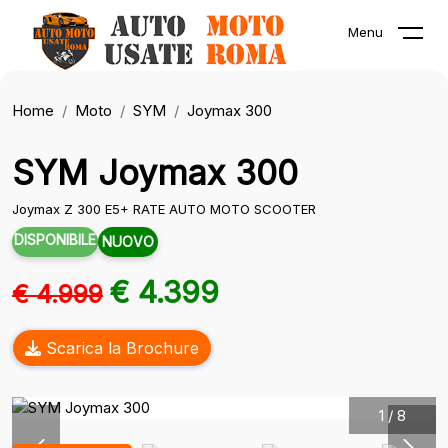
Menu
Home
Moto
SYM
Joymax 300
SYM Joymax 300
Joymax Z 300 E5+ RATE AUTO MOTO SCOOTER
DISPONIBILE
NUOVO
€ 4.399
€ 4.999
Scarica la Brochure
1
/
8