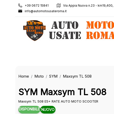
+39 0672 15841
Via Appia Nuova n.23 - km19,400
info@automotousateroma.it
Home
Moto
SYM
Maxsym TL 508
SYM Maxsym TL 508
Maxsym TL 508 E5+ RATE AUTO MOTO SCOOTER
DISPONIBILE
NUOVO