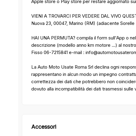
Apple store o Play store per restare aggiornato sui n
VIENI A TROVARCI PER VEDERE DAL VIVO QUESTO 
Nuova 23, 00047, Marino (RM) (adiacente Sorell
HAI UNA PERMUTA? compila il form sull'App o nel 
descrizione (modello anno km motore ...) al nos
Fisso 06-7215841 e-mail : info@automotousaterom
La Auto Moto Usate Roma Srl declina ogni responsa
rappresentano in alcun modo un impegno contrattuale
correttezza dei dati che potrebbero non coincider
dovuto alla incompatibilità dei dati trasmessi sulle
Accessori