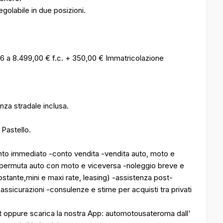
olabile in due posizioni.
26 a 8.499,00 € f.c. + 350,00 € Immatricolazione
nza stradale inclusa.
 Pastello.
to immediato -conto vendita -vendita auto, moto e
a -permuta auto con moto e viceversa -noleggio breve e
ostante,mini e maxi rate, leasing) -assistenza post-
-assicurazioni -consulenze e stime per acquisti tra privati
it oppure scarica la nostra App: automotousateroma dall'