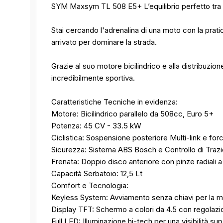
SYM Maxsym TL 508 E5+ L’equilibrio perfetto tra
Stai cercando l'adrenalina di una moto con la pra
arrivato per dominare la strada.
Grazie al suo motore bicilindrico e alla distribuzion
incredibilmente sportiva.
Caratteristiche Tecniche in evidenza:
Motore: Bicilindrico parallelo da 508cc, Euro 5+
Potenza: 45 CV - 33.5 kW
Ciclistica: Sospensione posteriore Multi-link e forc
Sicurezza: Sistema ABS Bosch e Controllo di Trazi
Frenata: Doppio disco anteriore con pinze radiali a 
Capacità Serbatoio: 12,5 Lt
Comfort e Tecnologia:
Keyless System: Avviamento senza chiavi per la 
Display TFT: Schermo a colori da 4.5 con regolazio
Full LED: Illuminazione hi-tech per una visibilità sup