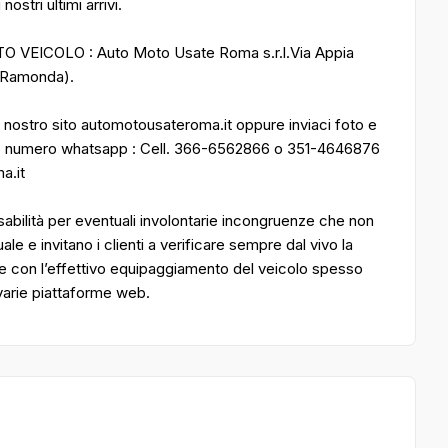
ostri ultimi arrivi.
VEICOLO : Auto Moto Usate Roma s.r.l.Via Appia
e Ramonda).
nostro sito automotousateroma.it oppure inviaci foto e
tro numero whatsapp : Cell. 366-6562866 o 351-4646876
a.it
bilità per eventuali involontarie incongruenze che non
 e invitano i clienti a verificare sempre dal vivo la
e con l’effettivo equipaggiamento del veicolo spesso
 varie piattaforme web.