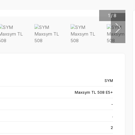
1
/
8
SYM
Maxsym TL 508 E5+
-
.
2