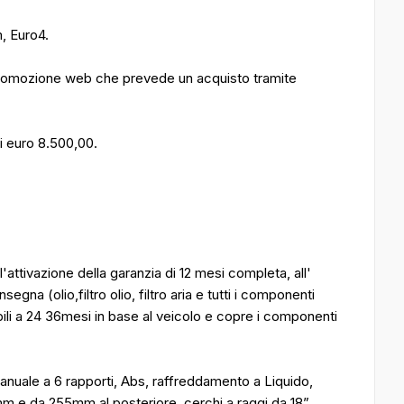
, Euro4.
 promozione web che prevede un acquisto tramite
i euro 8.500,00.
attivazione della garanzia di 12 mesi completa, all'
na (olio,filtro olio, filtro aria e tutti i componenti
ibili a 24 36mesi in base al veicolo e copre i componenti
manuale a 6 rapporti, Abs, raffreddamento a Liquido,
10mm e da 255mm al posteriore, cerchi a raggi da 18”