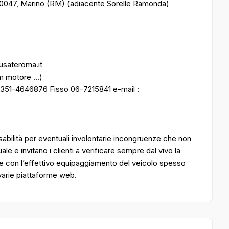
00047, Marino (RM) (adiacente Sorelle Ramonda)
ousateroma.it
m motore ...)
 351-4646876 Fisso 06-7215841 e-mail :
bilità per eventuali involontarie incongruenze che non
 e invitano i clienti a verificare sempre dal vivo la
e con l’effettivo equipaggiamento del veicolo spesso
 varie piattaforme web.