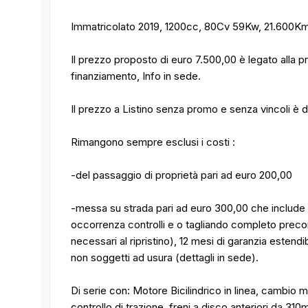
Immatricolato 2019, 1200cc, 80Cv 59Kw, 21.600Km
Il prezzo proposto di euro 7.500,00 è legato alla
finanziamento, Info in sede.
Il prezzo a Listino senza promo e senza vincoli è d
Rimangono sempre esclusi i costi :
-del passaggio di proprietà pari ad euro 200,00
-messa su strada pari ad euro 300,00 che include l'
occorrenza controlli e o tagliando completo preconseg
necessari al ripristino), 12 mesi di garanzia estend
non soggetti ad usura (dettagli in sede).
Di serie con: Motore Bicilindrico in linea, cambio 
controllo di trazione, freni a disco anteriori da 3