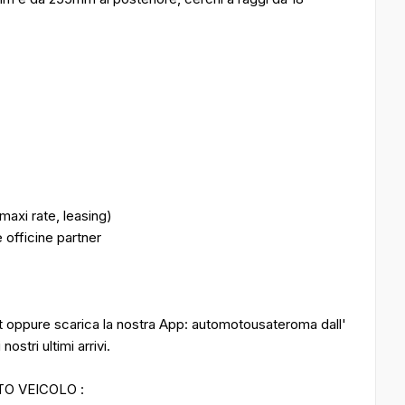
maxi rate, leasing)
 officine partner
it oppure scarica la nostra App: automotousateroma dall'
ostri ultimi arrivi.
TO VEICOLO :