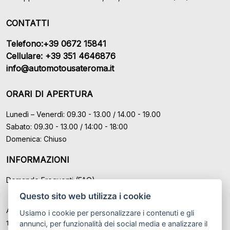
CONTATTI
Telefono:+39 0672 15841
Cellulare: +39 351 4646876
info@automotousateroma.it
ORARI DI APERTURA
Lunedì – Venerdì: 09.30 - 13.00 / 14.00 - 19.00
Sabato: 09.30 - 13.00 / 14:00 - 18:00
Domenica: Chiuso
INFORMAZIONI
Domande Frequenti (FAQ)
Questo sito web utilizza i cookie
Auto Moto Usate Roma Srl sede di Marino - Roma, P.IVA: IT
Usiamo i cookie per personalizzare i contenuti e gli
12489131008
annunci, per funzionalità dei social media e analizzare il