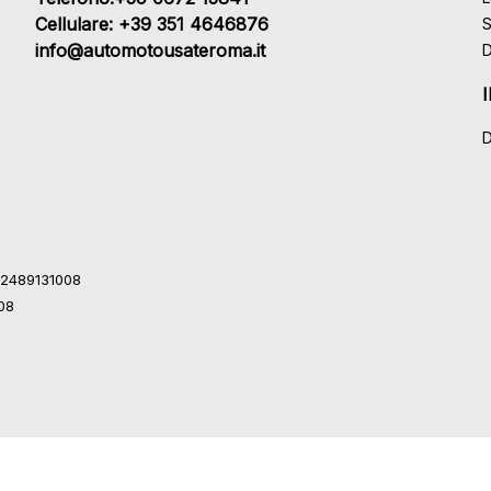
Cellulare: +39 351 4646876
S
info@automotousateroma.it
D
D
 12489131008
008