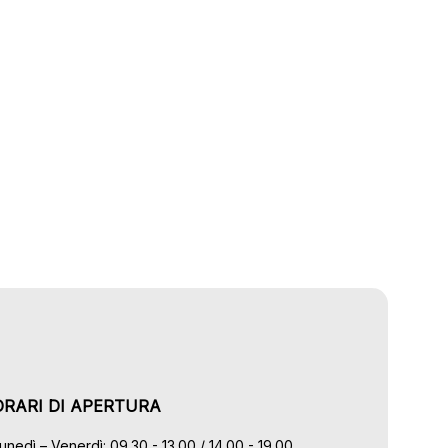
ORARI DI APERTURA
unedì – Venerdì: 09.30 - 13.00 / 14.00 - 19.00