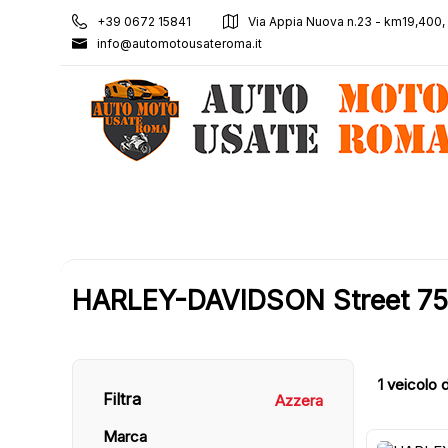
+39 0672 15841
Via Appia Nuova n.23 - km19,400
info@automotousateroma.it
HARLEY-DAVIDSON Street 750 
1
veicolo d
Filtra
Azzera
Marca