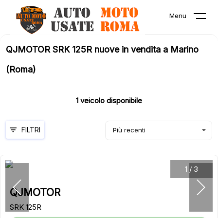
Menu
QJMOTOR SRK 125R nuove in vendita a Marino
(Roma)
1
veicolo disponibile
FILTRI
Più recenti
1
/
3
QJMOTOR
SRK 125R