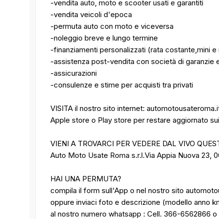
-vendita auto, moto e scooter usati e garantiti
-vendita veicoli d'epoca
-permuta auto con moto e viceversa
-noleggio breve e lungo termine
-finanziamenti personalizzati (rata costante,mini e 
-assistenza post-vendita con società di garanzie e
-assicurazioni
-consulenze e stime per acquisti tra privati
VISITA il nostro sito internet: automotousateroma.
Apple store o Play store per restare aggiornato sui n
VIENI A TROVARCI PER VEDERE DAL VIVO QUES
Auto Moto Usate Roma s.r.l.Via Appia Nuova 23, 
HAI UNA PERMUTA?
compila il form sull'App o nel nostro sito automot
oppure inviaci foto e descrizione (modello anno k
al nostro numero whatsapp : Cell. 366-6562866 o