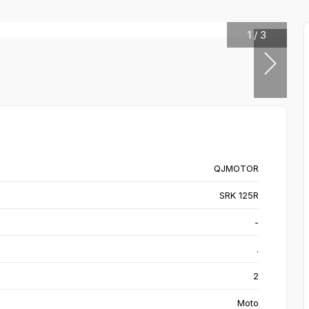
1
/
3
QJMOTOR
SRK 125R
-
.
2
Moto