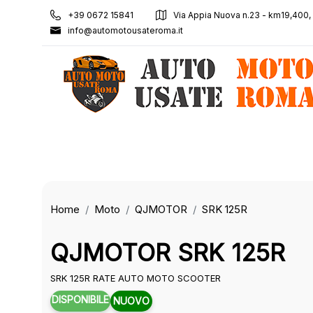
+39 0672 15841
Via Appia Nuova n.23 - km19,400
info@automotousateroma.it
Home
Moto
QJMOTOR
SRK 125R
QJMOTOR SRK 125R
SRK 125R RATE AUTO MOTO SCOOTER
DISPONIBILE
NUOVO