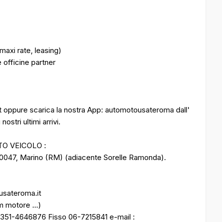
maxi rate, leasing)
 officine partner
it oppure scarica la nostra App: automotousateroma dall'
ostri ultimi arrivi.
TO VEICOLO :
00047, Marino (RM) (adiacente Sorelle Ramonda).
ousateroma.it
m motore ...)
 351-4646876 Fisso 06-7215841 e-mail :