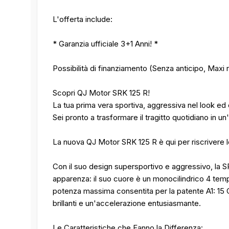
L'offerta include:
* Garanzia ufficiale 3+1 Anni! *
Possibilità di finanziamento (Senza anticipo, Maxi r
Scopri QJ Motor SRK 125 R!
La tua prima vera sportiva, aggressiva nel look e
Sei pronto a trasformare il tragitto quotidiano in u
La nuova QJ Motor SRK 125 R è qui per riscrivere l
Con il suo design supersportivo e aggressivo, la 
apparenza: il suo cuore è un monocilindrico 4 tempi
potenza massima consentita per la patente A1: 15 C
brillanti e un'accelerazione entusiasmante.
Le Caratteristiche che Fanno la Differenza: