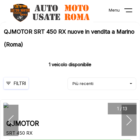
Menu
QJMOTOR SRT 450 RX nuove in vendita a Marino
(Roma)
1
veicolo disponibile
FILTRI
Più recenti
1
/
13
QJMOTOR
SRT 450 RX