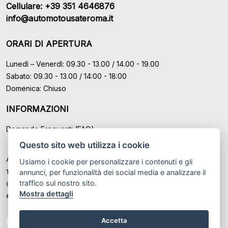
Cellulare: +39 351 4646876
info@automotousateroma.it
ORARI DI APERTURA
Lunedì – Venerdì: 09.30 - 13.00 / 14.00 - 19.00
Sabato: 09.30 - 13.00 / 14:00 - 18:00
Domenica: Chiuso
INFORMAZIONI
Domande Frequenti (FAQ)
Questo sito web utilizza i cookie
Auto Moto Usate Roma Srl sede di Marino - Roma, P.IVA: IT
Usiamo i cookie per personalizzare i contenuti e gli
12489131008
annunci, per funzionalità dei social media e analizzare il
traffico sul nostro sito.
Cod. Fisc. ed Iscr. al Registro Imprese di Roma n° 12489131008
Mostra dettagli
© Another site by
Gestionale auto
LabyCar (2026)
Accetta