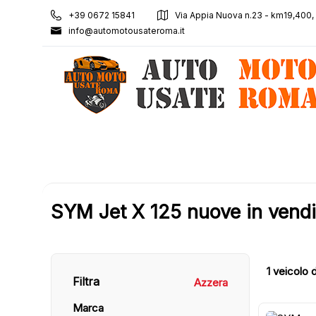
+39 0672 15841
Via Appia Nuova n.23 - km19,400
info@automotousateroma.it
SYM Jet X 125 nuove in vend
1
veicolo d
Filtra
Azzera
Marca