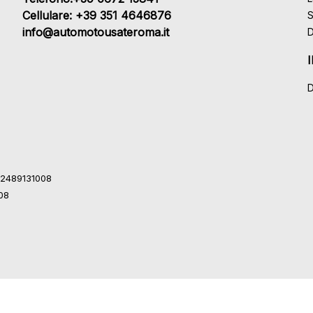
Cellulare: +39 351 4646876
S
info@automotousateroma.it
D
D
 12489131008
008