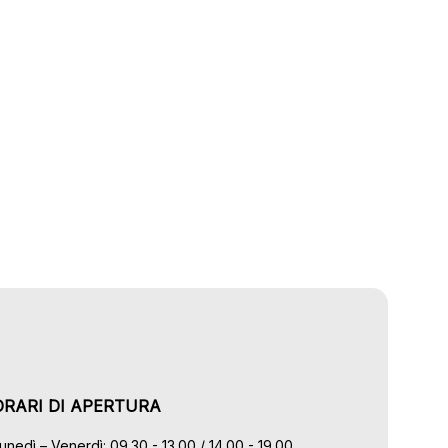
ORARI DI APERTURA
unedì – Venerdì: 09.30 - 13.00 / 14.00 - 19.00