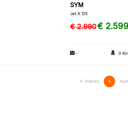
SYM
Jet X 125
€ 2.59
€ 2.990
-
0 K
Indietro
Avan
1