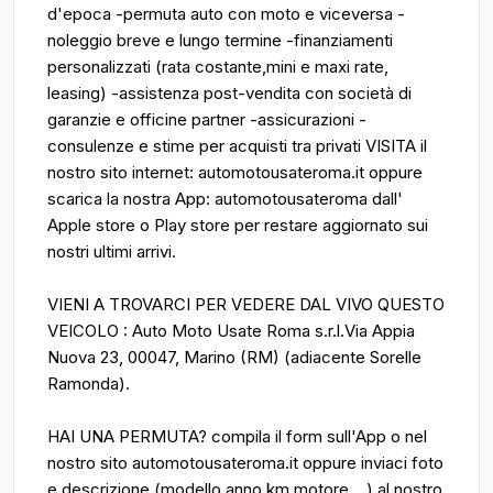
d'epoca -permuta auto con moto e viceversa -
noleggio breve e lungo termine -finanziamenti
personalizzati (rata costante,mini e maxi rate,
leasing) -assistenza post-vendita con società di
garanzie e officine partner -assicurazioni -
consulenze e stime per acquisti tra privati VISITA il
nostro sito internet: automotousateroma.it oppure
scarica la nostra App: automotousateroma dall'
Apple store o Play store per restare aggiornato sui
nostri ultimi arrivi.
VIENI A TROVARCI PER VEDERE DAL VIVO QUESTO
VEICOLO : Auto Moto Usate Roma s.r.l.Via Appia
Nuova 23, 00047, Marino (RM) (adiacente Sorelle
Ramonda).
HAI UNA PERMUTA? compila il form sull'App o nel
nostro sito automotousateroma.it oppure inviaci foto
e descrizione (modello anno km motore ...) al nostro