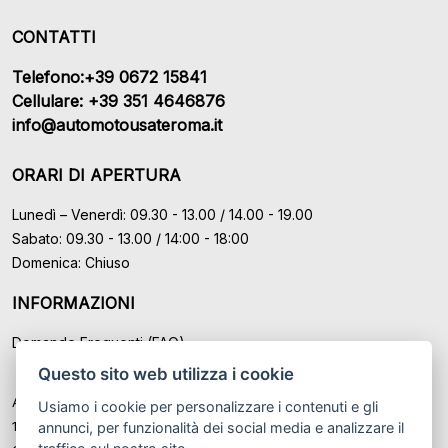
CONTATTI
Telefono:+39 0672 15841
Cellulare: +39 351 4646876
info@automotousateroma.it
ORARI DI APERTURA
Lunedì – Venerdì: 09.30 - 13.00 / 14.00 - 19.00
Sabato: 09.30 - 13.00 / 14:00 - 18:00
Domenica: Chiuso
INFORMAZIONI
Domande Frequenti (FAQ)
Questo sito web utilizza i cookie
Auto Moto Usate Roma Srl sede di Marino - Roma, P.IVA: IT
Usiamo i cookie per personalizzare i contenuti e gli
12489131008
annunci, per funzionalità dei social media e analizzare il